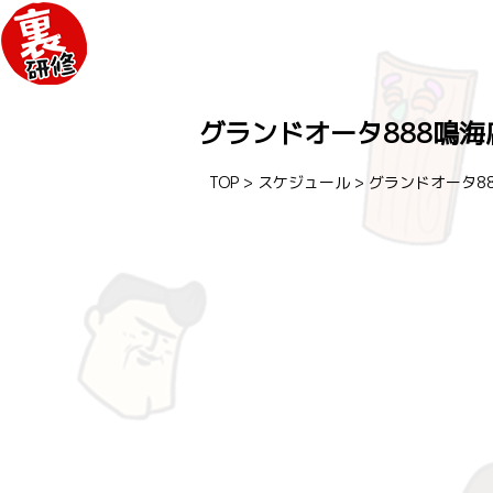
グランドオータ888鳴海
TOP
>
スケジュール
>
グランドオータ8