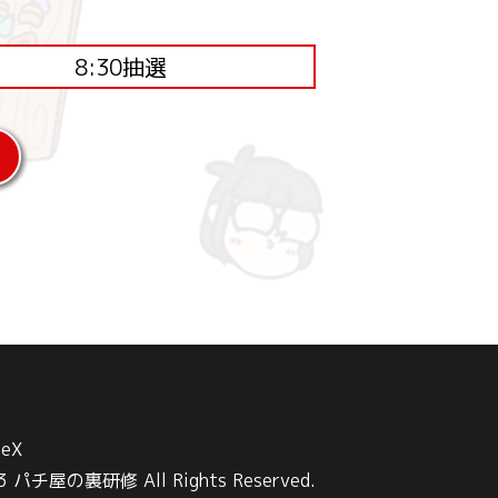
8:30抽選
be
X
3 パチ屋の裏研修 All Rights Reserved.