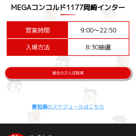
MEGAコンコルド1177岡崎インター
営業時間
9:00～22:50
入場方法
8:30抽選
過去のさんぽ結果
愛知県
のスケジュールはこちら