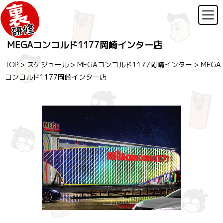
MEGAコンコルド1177岡崎インター店
TOP
>
スケジュール
>
MEGAコンコルド1177岡崎インター
>
MEGA
コンコルド1177岡崎インター店