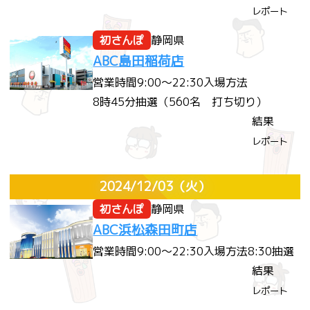
レポート
初さんぽ
静岡県
ABC島田稲荷店
営業時間
9:00～22:30
入場方法
8時45分抽選（560名 打ち切り）
結果
レポート
2024/12/03
（火）
初さんぽ
静岡県
ABC浜松森田町店
営業時間
9:00～22:30
入場方法
8:30抽選
結果
レポート