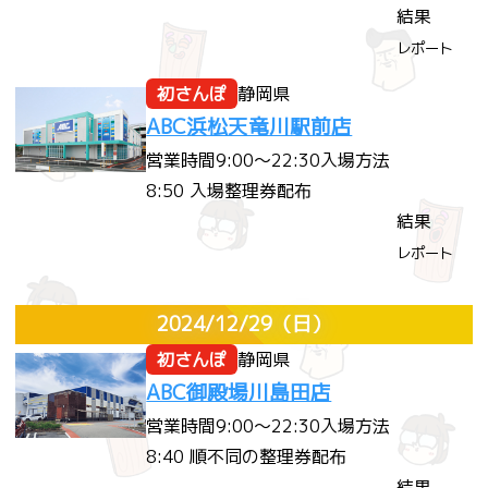
結果
レポート
初さんぽ
静岡県
ABC浜松天竜川駅前店
営業時間
9:00～22:30
入場方法
8:50 入場整理券配布
結果
レポート
2024/12/29
（日）
初さんぽ
静岡県
ABC御殿場川島田店
営業時間
9:00～22:30
入場方法
8:40 順不同の整理券配布
結果