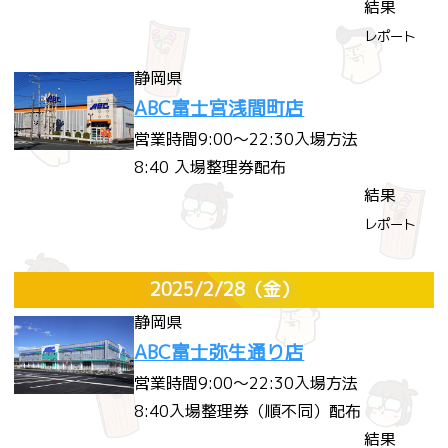
結果
レポート
静岡県
ABC富士宮浅間町店
営業時間
9:00～22:30
入場方法
8:40 入場整理券配布
結果
レポート
2025/2/28
（金）
静岡県
ABC富士弥生通り店
営業時間
9:00～22:30
入場方法
8:40入場整理券（順不同）配布
結果