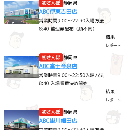
初さんぽ
静岡県
ABC伊東吉田店
営業時間
9:00～22:30
入場方法
8:40 整理券配布（順不同）
結果
レポート
初さんぽ
静岡県
ABC富士今泉店
営業時間
9:00～22:30
入場方法
8:40 入場順番決め開始
結果
レポート
初さんぽ
静岡県
ABC掛川細田店
営業時間
9:00～22:30
入場方法