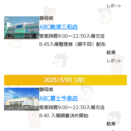
レポート
静岡県
ABC焼津三和店
営業時間
9:00～22:30
入場方法
8:45入場整理券（順不同）配布
結果
レポート
2025/3/03
（月）
静岡県
ABC富士今泉店
営業時間
9:00～22:30
入場方法
8:40 入場順番決め開始
結果