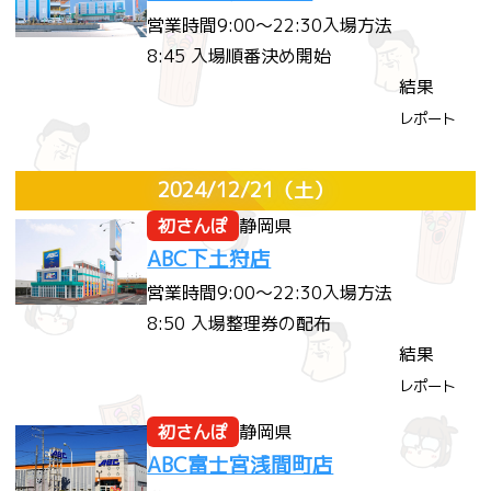
営業時間
9:00～22:30
入場方法
8:45 入場順番決め開始
結果
レポート
2024/12/21
（土）
初さんぽ
静岡県
ABC下土狩店
営業時間
9:00～22:30
入場方法
8:50 入場整理券の配布
結果
レポート
初さんぽ
静岡県
ABC富士宮浅間町店