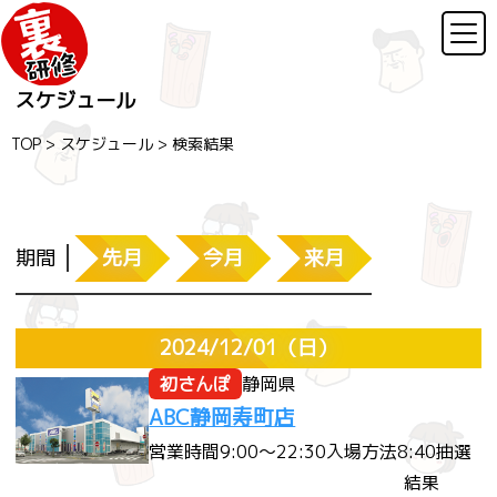
スケジュール
TOP
>
スケジュール
>
検索結果
期間
先月
今月
来月
2024/12/01
（日）
初さんぽ
静岡県
ABC静岡寿町店
営業時間
9:00～22:30
入場方法
8:40抽選
結果