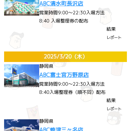
ABC清水町長沢店
営業時間
9:00～22:30
入場方法
8:40 入場整理券の配布
結果
レポート
2025/3/20
（木）
静岡県
ABC富士宮万野原店
営業時間
9:00～22:30
入場方法
8:40入場整理券（順不同）配布
結果
レポート
静岡県
ABC焼津三ヶ名店