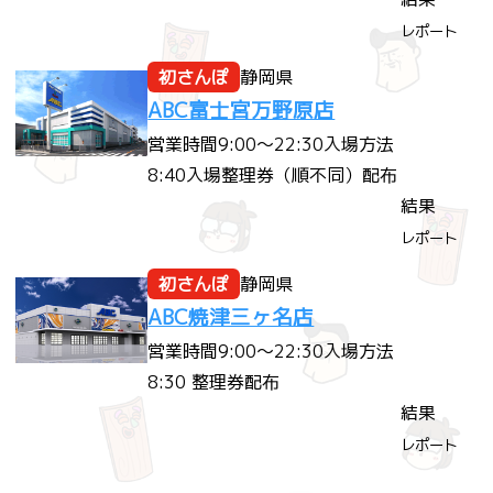
レポート
初さんぽ
静岡県
ABC富士宮万野原店
営業時間
9:00～22:30
入場方法
8:40入場整理券（順不同）配布
結果
レポート
初さんぽ
静岡県
ABC焼津三ヶ名店
営業時間
9:00～22:30
入場方法
8:30 整理券配布
結果
レポート